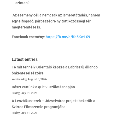
szinten?
Az esemény célja nemcsak az ismeretátadás, hanem
egy elfogadó, párbeszédre nyitott közösségi tér
megteremtése is.
Facebook esemény
:
https://fb.me/e/ffd5Kw1X9
Latest entries
Te mit tennél? Orientáló képzés a Labrisz új állandó
önkéntesei részére
Wednesday, August 5, 2026
Részt vettünk a qLit 9. születésnapján
Friday, July 31, 2026
A Leszbikus terek – Józsefváros projekt bekerült a
Szirtes Filmszemle programjába
Friday, July 31, 2026