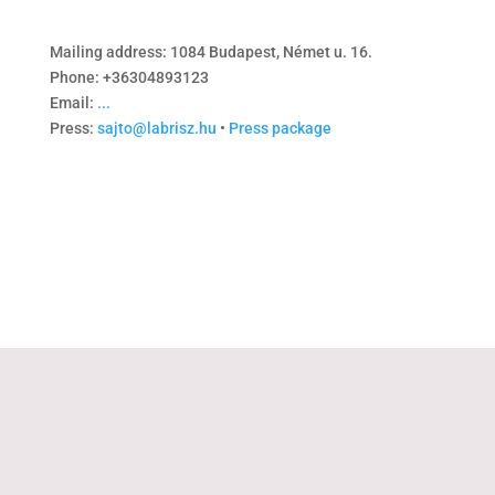
Mailing address: 1084 Budapest, Német u. 16.
Phone: +36304893123
Email:
...
Press:
sajto@labrisz.hu
•
Press package
© 2025 Labrisz Lesbian Association