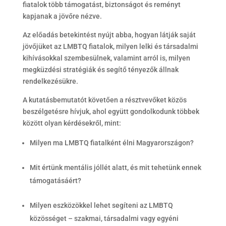
fiatalok több támogatást, biztonságot és reményt
kapjanak a jövőre nézve.
Az előadás betekintést nyújt abba, hogyan látják saját
jövőjüket az LMBTQ fiatalok, milyen lelki és társadalmi
kihívásokkal szembesülnek, valamint arról is, milyen
megküzdési stratégiák és segítő tényezők állnak
rendelkezésükre.
A kutatásbemutatót követően a résztvevőket közös
beszélgetésre hívjuk, ahol együtt gondolkodunk többek
között olyan kérdésekről, mint:
Milyen ma LMBTQ fiatalként élni Magyarországon?
Mit értünk mentális jóllét alatt, és mit tehetünk ennek
támogatásáért?
Milyen eszközökkel lehet segíteni az LMBTQ
közösséget – szakmai, társadalmi vagy egyéni