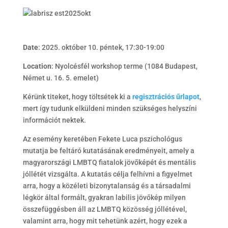
Date
: 2025. október 10. péntek, 17:30-19:00
Location
: Nyolcésfél workshop terme (1084 Budapest,
Német u. 16. 5. emelet)
Kérünk titeket, hogy töltsétek ki a
regisztrációs űrlapot
,
mert így tudunk elküldeni minden szükséges helyszíni
információt nektek.
Az esemény keretében Fekete Luca pszichológus
mutatja be feltáró kutatásának eredményeit, amely a
magyarországi LMBTQ fiatalok jövőképét és mentális
jóllétét vizsgálta. A kutatás célja felhívni a figyelmet
arra, hogy a közéleti bizonytalanság és a társadalmi
légkör által formált, gyakran labilis jövőkép milyen
összefüggésben áll az LMBTQ közösség jóllétével,
valamint arra, hogy mit tehetünk azért, hogy ezek a