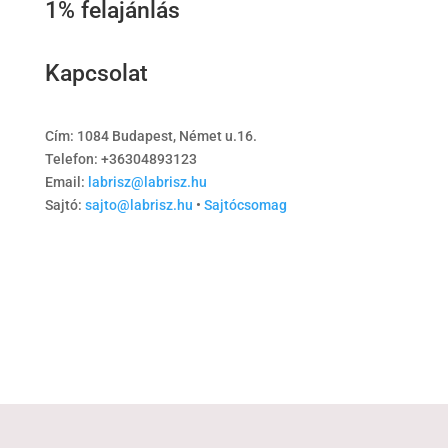
1% felajánlás
Kapcsolat
Cím: 1084 Budapest, Német u.16.
Telefon: +36304893123
Email:
labrisz@labrisz.hu
Sajtó:
sajto@labrisz.hu
•
Sajtócsomag
© 2025 Labrisz Leszbikus Egyesület