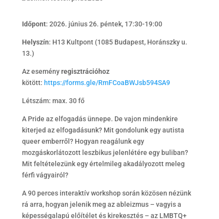
Időpont
: 2026. június 26. péntek, 17:30-19:00
Helyszín
: H13 Kultpont (1085 Budapest, Horánszky u.
13.)
Az esemény
regisztrációhoz
kötött:
https://forms.gle/RmFCoaBWJsb594SA9
Létszám: max. 30 fő
A Pride az elfogadás ünnepe. De vajon mindenkire
kiterjed az elfogadásunk? Mit gondolunk egy autista
queer emberről? Hogyan reagálunk egy
mozgáskorlátozott leszbikus jelenlétére egy buliban?
Mit feltételezünk egy értelmileg akadályozott meleg
férfi vágyairól?
A 90 perces interaktív workshop során közösen nézünk
rá arra, hogyan jelenik meg az ableizmus – vagyis a
képességalapú előítélet és kirekesztés – az LMBTQ+