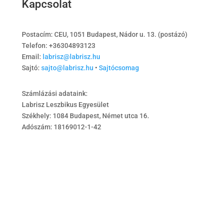
Kapcsolat
Postacím: CEU, 1051 Budapest, Nádor u. 13. (postázó)
Telefon: +36304893123
Email:
labrisz@labrisz.hu
Sajtó:
sajto@labrisz.hu
•
Sajtócsomag
Számlázási adataink:
Labrisz Leszbikus Egyesület
Székhely: 1084 Budapest, Német utca 16.
Adószám: 18169012-1-42
© 2025 Labrisz Leszbikus Egyesület