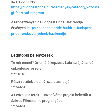
az alábbi linkre:
https://budapestpride.hu/esemenyek/category/kozosse
gi-fesztival-program
A rendezvényen a Budapest Pride Házirendje
érvényes:
https://budapestpride.hu/hir/a-budapest-
pride-rendezvenyeinek-hazirendje
Legutóbbi bejegyzések
Te mit tennél? Orientáló képzés a Labrisz új állandó
önkéntesei részére
2026-08-05
Részt vettünk a qLit 9. születésnapján
2026-07-31
A Leszbikus terek – Józsefváros projekt bekerült a
Szirtes Filmszemle programjába
2026-07-31